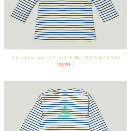
Shirt blau gestreift mit Anker (O) Art. 227326
39,90
€