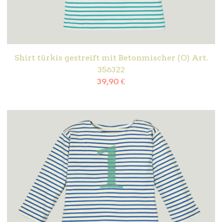
Shirt türkis gestreift mit Betonmischer (O) Art.
356322
39,90
€